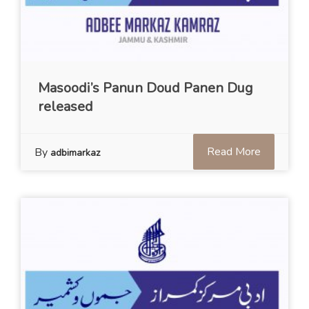
Masoodi’s Panun Doud Panen Dug
released
Read More
By
adbimarkaz