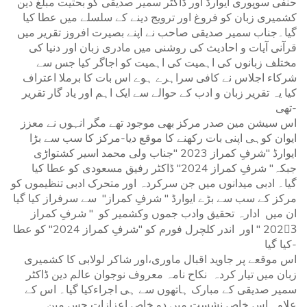
حنفی سوپوری ایوارڈ اور ڈاکٹر سمیر صدیقی کو بحثیت مبلغ دین
کشمیری زبان کو فروغ اور ترویج دینے کے سلسلے میں عطا کیا
گیا۔جناب سمیر صدیقی صاحب نے اپنے بصیرت افروز تقریر میں
قرآنی آیات و احادیث کی روشنی میں مادری زبان اور دنیا کی
مختلف زبانوں کی اہمیت کی اہمیت کو اجاگر کیا جس سے
شرکاء اجلاس نے کافی سراہرے ہوے اس بات کا برملا اعتراف
کیا یہ تقریر زبان و ادب کے حوالے سے ایک اہم اور یاد گار تقریر
تھی-
اس سیشن مین صدر مرکز بھی موجود تھے مگر انہوں نے معزز
ایوان کوہی اپنی بات رکھنے کا موقع دیا-مرکز کا سب سے بڑا
ایوارڈ "شرفِ کمراز 2023 "جناب ولی محمد اسیر کشتواڑی
جبکہ" شرفِ کمراز 2024" ڈاکٹر رفیق مسعودی کو عطا کیا
گیا۔ ادبی میدانوں میں جن سرکردہ اور متحرک ادبی تنظیموں کو
مرکز کے سب سے بڑے ایوارڈ " شرفِ کمراز" سے سرفراز کیا گیا
ان میں ادارہ تحقیق وادب جموں وکشمیر کو " شرفِ کمراز
2023ٰ " اور اندر کلچرل فورم کو "شرفِ کمراز 2024" کو عطا
کیا گیا-
اس موقعے پر جاوید اقبال ماوری،اور شاکر لولابی کا کشمیری
زبان میں تیار کردہ نکاح نامہ معروف نوجوان عالم دین ڈاکٹر
سمیر صدیقی کے مبارک ہاتھوں سے ہی اجراءکیا گیا۔ اس کے
علاوہ اس خاص نشست میں دو خاص اعزازات جس مین