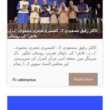
ڈاکٹر رفیق مسعودی کے کشمیری شعری مجموعے "بے پَے
تلاش" کی رونمائی
ڈاکٹر رفیق مسعودی کے کشمیری شعری مجموعے
"بے پَے تلاش" کی باوقار تقریبِ رونمائی ٹیگور ہال
سرینگر میں منعقد ادبی مرکز کمراز کی سرپرستی
اور مجلس النسا، سوپور کے اہتمام
Read More
By
adbimarkaz