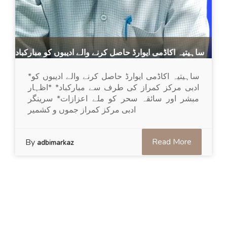
ساہیتیہ اکاڈمی ایوارڈ حاصل کرنے والے ادیبوں کو مبارکباد
*ساہیتیہ اکاڈمی ایوارڈ حاصل کرنے والے ادیبوں کو
ادبی مرکز کمراز کی طرف سے مبارکباد* *اظہار
مبشر اور سائقہ سحر کو ملے اعزازات* سرینگر
ادبی مرکز کمراز جموں و کشمیر
Read More
By
adbimarkaz