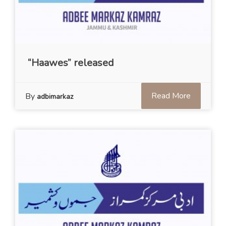
“Haawes” released
Read More
By
adbimarkaz