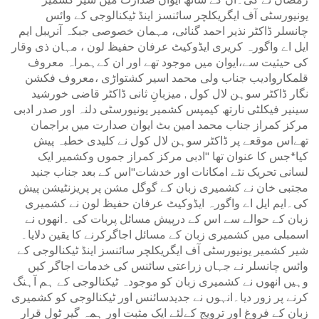
رمضان نے کی۔ان کے ساتھ ایوان صدارت میں شیر کشمیر
یونیورسٹی آف ایگریکلچر سائنسز اینڈ ٹیکنالوجی کے وائس
چانسلر ڈاکٹر نذیر احمد گنائی، مہمان خصوصی جبکہ آنریبل ایم
ایل اے واگورہ کریری ایڈوکیٹ عرفان حفیظ لون ، مہان ذی وقار
کی حیثیت سے،ایوان میں موجود تھے اور ان کےہمراہ معروف
قلمکاروادیب جناب ولی محمد اسیر کشتواڑی ،معروف فکشن
نگار ڈاکٹر سوہن لال کول , میزبانِ ثانی ڈاکٹر قاضی خورشید
سینیر فیکلٹی نارتھ کیمپس کشمیر یونیورسٹی دلنہ اور صدر ادبی
مرکز کمراز جناب محمد امین بٹ ایوان صدارت میں براجمان
تھےاس موقعے پر ڈاکٹر سوہن لال کول نے کلیدی خطبہ پیش
کیا*جس کا عنوان تھا "ادبی مرکز کمراز جموں وکشمیر ایک
لسانی تحریک نئے امکانات اور خدشات"اس کے بعد جناب جنید
مجتبی خان نے کشمیری زبان کے گوگل مشن پر پریزنٹیشن پیش
کی۔ایم ایل اے واگورہ ایڈوکیٹ عرفان حفیظ لون نے کشمیری
زبان کے حوالے سے اس کے درپیش مسائل پربات کی ۔انھوں نے
اسمبلی میں کشمیری زبان کے مسائل اجاگرکرنے کا یقین دلایا۔
شیر کشمیر یونیورسٹی آف ایگریکلچر سائنسز اینڈ ٹیکنالوجی کے
وائس چانسلر نے جہاں زراعتی سائنس کی خدمات اجاگر کیں
وہیں انھوں نے کشمیری زبان کو موجودہ ٹیکنالوجی کے ہم آہنگ
کرنے پر زور دیا۔انہوں نے جدیدسائنس اور ٹیکنالوجی کو کشمیری
زبان کے فروغ اور ترویج کےلئے ایک مثبت اور ہمہ گیر ٹول قرار