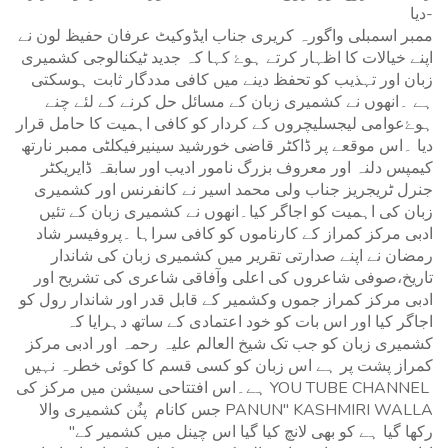
دیا-
ممبر اسمبلی واگورہ کریری جناب ایڈوکیٹ عرفان حفیظ لون نے
اپنے خیالات کا اظہار کرتے ہوۓ کہا کہ جدید ٹیکنالوجی کشمیری
زبان اور تہذیب کو تحفظ دینے میں کافی مددگار ثابت ہوسکتی
ہے ۔انھوں نے کشمیری زبان کے مسائل حل کرنے کے لئے چنے
ہوۓعوامی لیجسلیچروں کے کردار کو کافی اہمیت کا حامل قرار
دیا ۔اس موقعے پر ڈاکٹر قاضی خورشید سینیرفیکلٹی ممبر نارتھ
کیمپس دلنہ اور معروف بزرگ نامور ادیب اور سابقہ ڈایریکٹر
جنرل ٹریجریز جناب ولی محمد اسیر نے کانفرنس اور کشمیری
زبان کی اہمیت کو اجاگر کیا۔انھوں نے کشمیری زبان کے تئیں
ادبی مرکز کمراز کے کارناموں کو کافی سراہا ۔پروفیسر شاد
رمضان نے اپنے صدارتی تقریر میں کشمیری زبان کی شاندار
تاریخ،صوفی شاعروں کی اعلی وآفاقی شاعری کی تشریح اور
ادبی مرکز کمراز جموں وکشمیر کے قابل قدر اور شاندار رول کو
اجاگر کیا اور اس بات کو خود اعتمادی کے ساتھ دہرایا کہ
کشمیری زبان کو جب تک شیخ العالم علیہ رحمہ اور ادبی مرکز
کمراز پشت پر ہے اس زبان کو کسی قسم کا کوئی خطرہ نہیں
ہے۔اس افتتاحی سیشن میں مرکز کی YOU TUBE CHANNEL
جس کانام پنُن کشمیری والا PANUN" KASHMIRI WALLA
"رکھا گیا ہے کو بھی لانچ کیا گیا اس چینل میں کشمیر کے