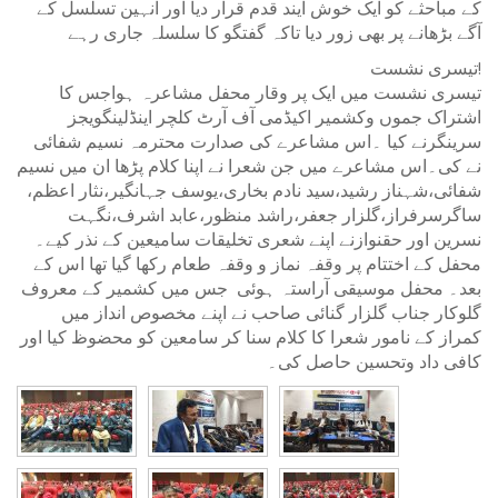
کے مباحثے کو ایک خوش ایند قدم قرار دیا اور انہین تسلسل کے
آگے بڑھانے پر بھی زور دیا تاکہ گفتگو کا سلسلہ جاری رہے
تیسری نشست!
تیسری نشست میں ایک پر وقار محفل مشاعرہ ہواجس کا
اشتراک جموں وکشمیر اکیڈمی آف آرٹ کلچر اینڈلینگویجز
سرینگرنے کیا ۔اس مشاعرے کی صدارت محترمہ نسیم شفائی
نے کی۔اس مشاعرے میں جن شعرا نے اپنا کلام پڑھا ان میں نسیم
شفائی،شہناز رشید،سید نادم بخاری،یوسف جہانگیر،نثار اعظم،
ساگرسرفراز،گلزار جعفر،راشد منظور،عابد اشرف،نگہت
نسرین اور حقنوازنے اپنے شعری تخلیقات سامیعین کے نذر کیے۔
محفل کے اختتام پر وقفہ نماز و وقفہ طعام رکھا گیا تھا اس کے
بعد۔ محفل موسیقی آراستہ ہوئی جس میں کشمیر کے معروف
گلوکار جناب گلزار گنائی صاحب نے اپنے مخصوص انداز میں
کمراز کے نامور شعرا کا کلام سنا کر سامعین کو محضوظ کیا اور
کافی داد وتحسین حاصل کی۔