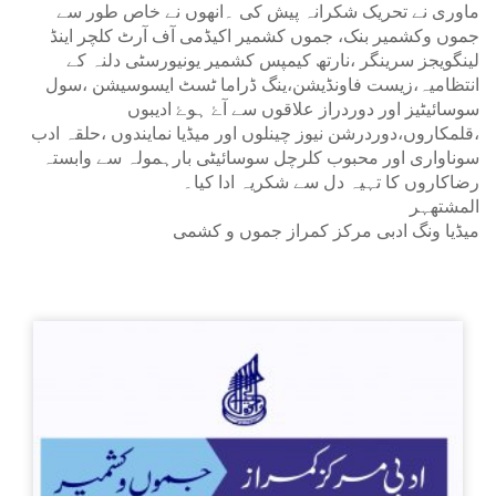
ماوری نے تحریک شکرانہ پیش کی ۔انھوں نے خاص طور سے
جموں وکشمیر بنک، جموں کشمیر اکیڈمی آف آرٹ کلچر اینڈ
لینگویجز سرینگر ،نارتھ کیمپس کشمیر یونیورسٹی دلنہ کے
انتظامیہ،زیست فاونڈیشن،ینگ ڈراما ٹسٹ ایسوسیشن ،سول
سوسائیٹیز اور دوردراز علاقوں سے آۓ ہوۓ ادیبوں
،قلمکاروں،دوردرشن نیوز چینلوں اور میڈیا نمایندوں ،حلقہ ادب
سوناواری اور محبوب کلرچل سوسائیٹی بارہمولہ سے وابستہ
رضاکاروں کا تہیہ دل سے شکریہ ادا کیا۔
المشتھہر
میڈیا ونگ ادبی مرکز کمراز جموں و کشمی