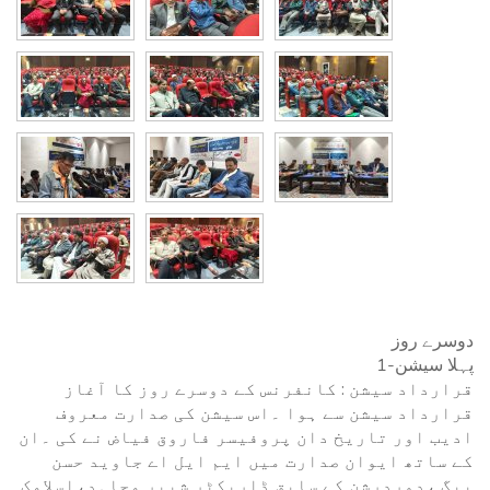
دوسرے روز
1-پہلا سیشن
قرارداد سیشن : کانفرنس کے دوسرے روز کا آغاز
قرارداد سیشن سے ہوا ۔اس سیشن کی صدارت معروف
ادیب اور تاریخ دان پروفیسر فاروق فیاض نے کی ۔ان
کے ساتھ ایوان صدارت میں ایم ایل اے جاوید حسن
بیگ ،دوردرشن کے سابق ڈاریکٹر شبیر مجاہد،اسلامک