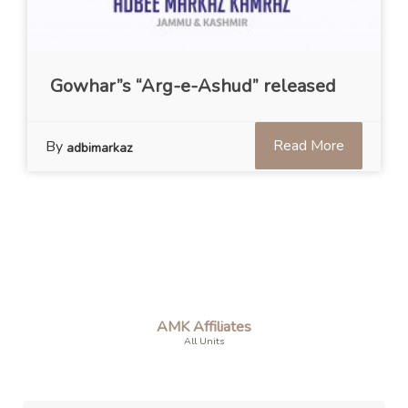
Gowhar”s “Arg-e-Ashud” released
Read More
By
adbimarkaz
AMK Affiliates
All Units