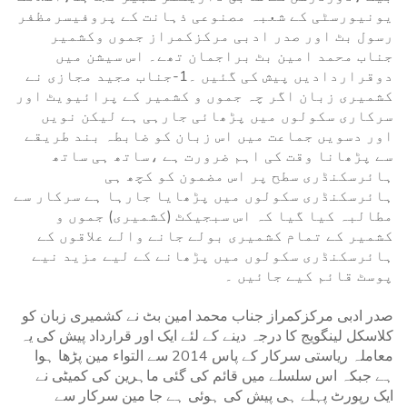
یونیورسٹی کے شعبہ مصنوعی ذہانت کے پروفیسرمظفر
رسول بٹ اور صدر ادبی مرکزکمراز جموں وکشمیر
جناب محمد امین بٹ براجمان تھے۔ اس سیشن میں
دوقراردادیں پیش کی گئیں ۔1-جناب مجید مجازی نے
کشمیری زبان اگر چہ جموں و کشمیر کے پرائیویٹ اور
سرکاری سکولوں میں پڑھائی جارہی ہے لیکن نویں
اور دسویں جماعت میں اس زبان کو ضابطہ بند طریقے
سے پڑھانا وقت کی اہم ضرورت ہے ،ساتھ ہی ساتھ
ہائرسکنڈری سطح پر اس مضمون کو کچھ ہی
ہائرسکنڈری سکولوں میں پڑھایا جارہا ہے سرکار سے
مطالبہ کیا گیا کہ اس سبجیکٹ (کشمیری) جموں و
کشمیر کے تمام کشمیری بولے جانے والے علاقوں کے
ہائرسکنڈری سکولوں میں پڑھانے کے لیے مزید نیے
پوسٹ قائم کیے جائیں ۔
صدر ادبی مرکزکمراز جناب محمد امین بٹ نے کشمیری زبان کو
کلاسکل لینگویج کا درجہ دینے کے لئے ایک اور قرارداد پیش کی یہ
معاملہ ریاستی سرکار کے پاس 2014 سے التواء مین پڑھا ہوا
ہے جبکہ اس سلسلے میں قائم کی گئی ماہرین کی کمیٹی نے
ایک رپورٹ پہلے ہی پیش کی ہوئی ہے جا مین سرکار سے