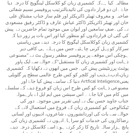
مطالبہ کیا ہےکہ کشمیری زبان کو کلاسکل لینگویج کا درجہ دیا
جاۓ ۔ان دو قرار دادوں کی تائیدبالترتیب پروفیسر نسیم شفائی
صاحبہ و معروف ثھیٹر ڈائریکٹر اور فلم ساز جناب مشتاق علی
خان اور تھیٹر ڈائریکٹر ڈاکٹر عیاش عارف و ڈاکٹر رفیق مسعودی
نے کی۔صفِ سامعین اور ایوان میں موجود تمام حاضرین نے پیش
کی گئی ان قراردادوں کو منظور کیا اور اس بات پر زور دیا کہ
کشمیری زبان کوکلاسکل لیگویج کا درجہ دینے میں ریاستی
سرکار کو پہل کرنی چاہئیے جس میں پہلے ہی کافی دیر
ہوچکی اس موقعے پر پروفیسر مظفر رسول بٹ نے "مصنوعی
ذہانت اور کشمیری زبان کا مستقبل"کے حوالے سے ایک پاور
پوئنٹ پرزنٹیشن پیش کی۔جس میں انھوں نے دکھایا کہ کشمیری
زبان،ادب،تہذیب اور کلچر کو کس طرح عالمی سطح پر گلوبلی
دنیا کے سامنے پیش کیا جاۓ اور Artfical Inteligenceیعنی
مصنوعی ذہانت کو کس طرح اس زبان کو فروغ دینے کے سلسلے
میں کام میں لایا جاۓ ۔ اس سیشن میں ایم ایل اے بارہمولہ
جناب جاوید حسن بیگ نے اپنی تقریر میں موجودہ دور کی
ٹیکنالوجی کو کشمیری زبان کے فروغ میں استعمال لانے کے
حوالے سے بات کی اوردانشوروں ، شاعروں، ادیبوں اور لسانی
رضاکاروں کی خدمات کو سراہا۔انہوں نے کشمیری زبان کی
پانچ ہزار سالہ تاریخ کا زکر کرتے ہوۓ اسے کلاسکل درجہ دینے