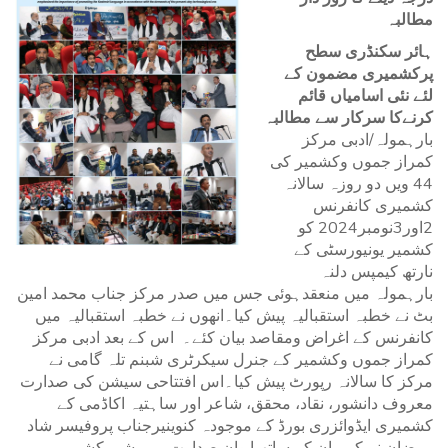
مطالبہ
ہائر سکنڈری سطح
پرکشمیری مضمون کے
لئے نئی اسامیاں قائم
کرنےکا سرکار سے مطالبہ
بارہمولہ/ادبی مرکز
کمراز جموں وکشمیر کی
44 ویں دو روزہ سالانہ
کشمیری کانفرنس
2اور3نومبر2024 کو
کشمیر یونیورسٹی کے
نارتھ کیمپس دلنہ
بارہمولہ میں منعقدہوئی جس میں صدر مرکز جناب محمد امین
بٹ نے خطبہ استقبالیہ پیش کیا۔انھوں نے خطبہ استقبالیہ میں
کانفرنس کے اغراض ومقاصد بیان کئے۔ اس کے بعد ادبی مرکز
کمراز جموں وکشمیر کے جنرل سیکرٹری شبنم تلہ گامی نے
مرکز کا سالانہ رپورٹ پیش کیا۔اس افتتاحی سیشن کی صدارت
معروف دانشور، نقاد، محقق، شاعر اور ساہتیہ اکاڈمی کے
کشمیری ایڈوائزری بورڈ کے موجودہ کنوینیرجناب پروفیسر شاد