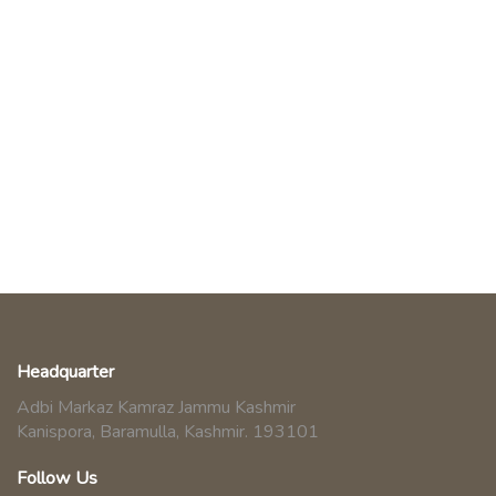
Headquarter
Adbi Markaz Kamraz Jammu Kashmir
Kanispora, Baramulla, Kashmir. 193101
Follow Us