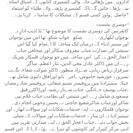
اداروں۔میں پڑھائی جانے والی کشمیری کتابوں کے اسباق اساتذہ
سے پڑھاۓ جائیں گے تاکہ کشمیری پڑھنے والے طلباء کو استفادہ
حاصل ہواور کسی قسم کے مشکلات کا سامنا نہ کرنا پڑے۔*
دوسری نشست !
کانفرنس کی دوسری نشست کا موضوع تھا " بٔڈ ادیب،ادارٕ تہٕ
نوجوان لکھأری۔۔۔۔۔۔شکوٕ جوابِ شکوٕ، تھا اس میں نوجوان
اور سینیر ادباء کے درمیان ایک مباحثے کا اہتمام کیا گیا اس
سیشن کی صدارت جناب معروف سکالر اور صحافی جناب
اعجاز الحق نے کی۔اس مباحثے میں جو نوجوان قلمکار شریک
رہے ان میں ڈاکٹر عادل محی الدین، نثار اعظم، ساگر
سرفراز،ریاض ربانی، شہزاد منظور، ڈاکٹر شوکت شفاء، نگہت
نسرین ، خورشید خاموش،ہاجرہ بانو اورآفاق دلنوی شامل تھے
جبکہ سینیرادبا میں پروفیسر نسیم شفائی، پروفیسر شاد رمضان
،جناب یوسف جہانگیر، جناب شہناز رشید، اورڈاکٹررفیق
مسعودی شامل رہے اس سیشن کی نظامت جناب غلام نبی
شاکر اورجناب شاکرشفیع حاجنی نے بحسن وخوبی انجام دی۔
نوجوان قلمکاروں نے اپنے خدشات،شکایات اور سوالات ابھارے اور
سینیر ادبا نے ان سارے خدشات،شکایات اور سوالات کے تسلی
بخش جواب دئیے۔جناب اعجاز الحق نے اپنے صدارتی تقریر میں
ادبی مرکز کمراز کی کاوشوں کو سراہتے ہوئے کہا کہ اس قسم