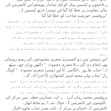
پہلاجموں و کشمیر بینک کو ایک شاندار مومنٹو اس کانفرنس کی
مالی معاونت پر عطا کیا گیا اور دوسرا نارتھ کیمپس کے
پروفیسر خورشید صاحب کو عطا کیا گیا*
اس دو روزہ سالانہ کشمیری کانفرنس کو پائہ تکمیل
تک پہنچانے میں جن شخصیات نے کلیدی کردار ادا کیا
گیا انھیں مومنٹو عطا کئے گئے ان شخصیات میں
نارتھ کیمپس کے پروفیسر امین فیاض، جناب شاکر
شفیع،جناب غلام الدین بہار ،ڈاکٹر معروف
شاہ،جناب غلام نبی شاکر،جناب مزمل مسعودی شامل
ہیں,
اس سیشن میں دو کشمیری شعری مجموعوں کی رسم رونمائی
بھی انجام دی گئ پہلا شعری مجموعہ " «کتھن وٕزان چھے میٹھ
لے" جناب ظہور ہائگامی کا اور دوسرا شعری مجموعہ " کونگ
زار" جناب ولی محمد اسیر کشتواڑی کا اجرا کئے گئے۔
اس موقعے پر ایم ایل اے ٹنگمرگ جناب فاروق احمد
شاہ نے یقین دلایا کہ کشمیری زبان کو اس کے جائز
حقوق دینے کے لئے موجود سرکار وعدہ بند ہے
پروفیسر محمد زماں آذردہ نے اپنے صدارتی خطبے میں مرکز کی
کاوشوں اور کانفرنس کے حوالے سے اہم نقاط ابھارے-
کانفرنس کے اختتام پر مرکر کے نائب صدر جناب جاوید اقبال