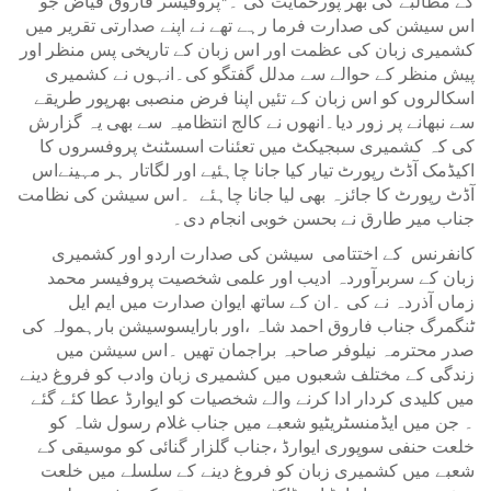
کے مطالبے کی بھر پورحمایت کی ۔*پروفیسر فاروق فیاض جو
اس سیشن کی صدارت فرما رہے تھے نے اپنے صدارتی تقریر میں
کشمیری زبان کی عظمت اور اس زبان کے تاریخی پس منظر اور
پیش منظر کے حوالے سے مدلل گفتگو کی۔انہوں نے کشمیری
اسکالروں کو اس زبان کے تئیں اپنا فرض منصبی بھرپور طریقے
سے نبھانے پر زور دیا۔انھوں نے کالج انتظامیہ سے بھی یہ گزارش
کی کہ کشمیری سبجیکٹ میں تعئنات اسسٹنٹ پروفسروں کا
اکیڈمک آڈٹ رپورٹ تیار کیا جانا چاہئیے اور لگاتار ہر مہینےاس
آڈٹ رپورٹ کا جائزہ بھی لیا جانا چاہئے ۔اس سیشن کی نظامت
جناب میر طارق نے بحسن خوبی انجام دی۔
کانفرنس کے اختتامی سیشن کی صدارت اردو اور کشمیری
زبان کے سربرآوردہ ادیب اور علمی شخصیت پروفیسر محمد
زماں آذردہ نے کی ۔ان کے ساتھ ایوان صدارت میں ایم ایل
ٹنگمرگ جناب فاروق احمد شاہ ،اور بارایسوسیشن بارہمولہ کی
صدر محترمہ نیلوفر صاحبہ براجمان تھیں ۔اس سیشن میں
زندگی کے مختلف شعبوں میں کشمیری زبان وادب کو فروغ دینے
میں کلیدی کردار ادا کرنے والے شخصیات کو ایوارڈ عطا کئے گئے
۔ جن میں ایڈمنسٹریٹیو شعبے میں جناب غلام رسول شاہ کو
خلعت حنفی سوپوری ایوارڈ ،جناب گلزار گنائی کو موسیقی کے
شعبے میں کشمیری زبان کو فروغ دینے کے سلسلے میں خلعت