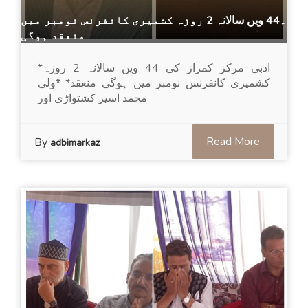
۔44 ویں سالانہ 2 روزہ کشمیری کانفرنس نومبر میں
منعقد ہوگی
*ادبی مرکز کمراز کی 44 ویں سالانہ 2 روزہ
کشمیری کانفرنس نومبر میں ہوگی منعقد* *ولی
محمد اسیر کشتواڑی اور
Read More
By
adbimarkaz