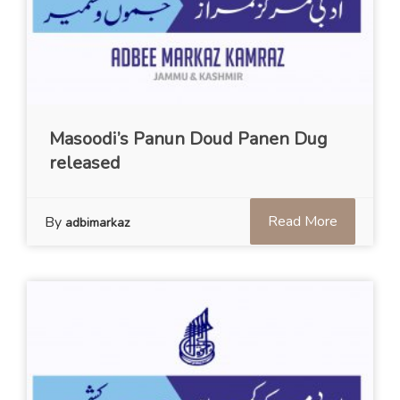
Masoodi’s Panun Doud Panen Dug
released
Read More
By
adbimarkaz