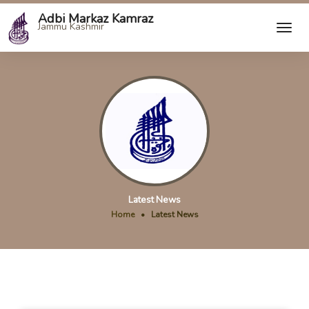
Adbi Markaz Kamraz
Jammu Kashmir
Latest News
Home
•
Latest News