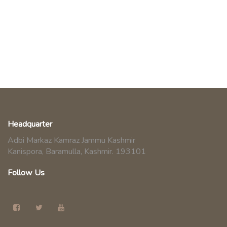
Headquarter
Adbi Markaz Kamraz Jammu Kashmir
Kanispora, Baramulla, Kashmir. 193101
Follow Us