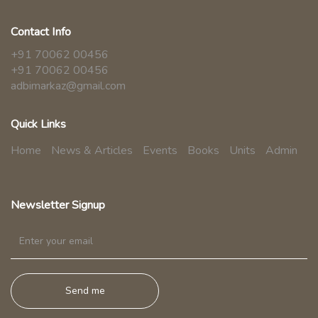
Contact Info
+91 70062 00456
+91 70062 00456
adbimarkaz@gmail.com
Quick Links
Home
News & Articles
Events
Books
Units
Admin
Newsletter Signup