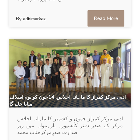
Read More
By
adbimarkaz
ادبی مرکز کمراز کا ماہانہ اجلاس, 14جون کو یوم اسلاف
منایا جاے گا
ادبی مرکز کمراز جموں و کشمیر کا ماہانہ اجلاس
مرکز کے صدر دفتر کأنسپورہ بارہمولہ میں زیر
صدارت صدرِمرکزجناب محمد