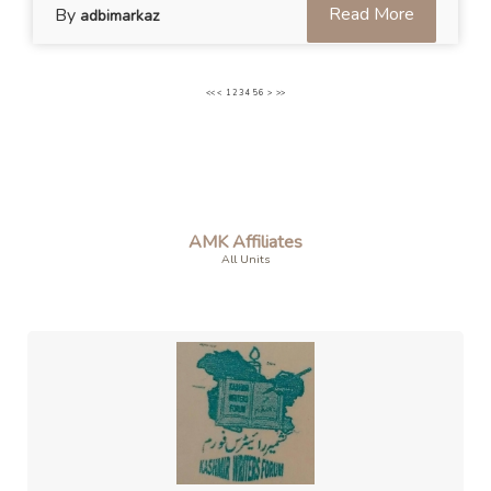
Read More
By
adbimarkaz
<<
<
1
2
3
4
5
6
>
>>
AMK Affiliates
All Units