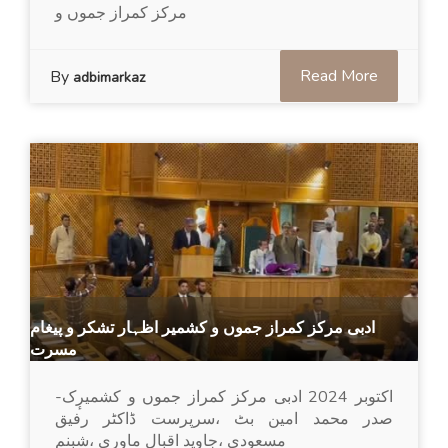
مرکز کمراز جموں و
Read More
By
adbimarkaz
ادبی مرکز کمراز جموں و کشمیر اظہار تشکر و پیغام
مسرت
-اکتوبر 2024 ادبی مرکز کمراز جموں و کشمیرٕک
صدر محمد امین بٹ ،سرپرست ڈاکٹر رفیق
مسعودی ،جاوید اقبال ماوری ،شبنم