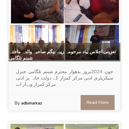
تعزیتی اجلاس بیاد مرحومہ زیبہ بیگم صاحبہ والدہ ماجدہ
شبنم تلگامی
جون 2024بروز بدھوار محترم شبنم تلگامی جنرل
سیکریٹری ادبی مرکز کمراز کے دولت خانہ پر ادبی
مرکز کمراز وبہار اب
Read More
By
adbimarkaz