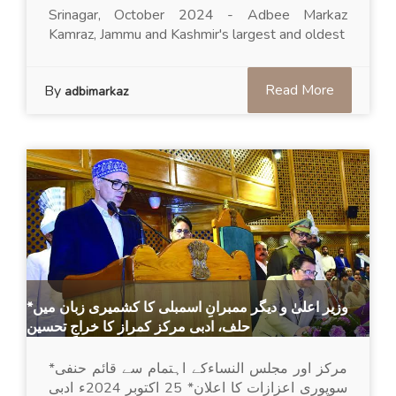
Srinagar, October 2024 - Adbee Markaz
Kamraz, Jammu and Kashmir's largest and oldest
Read More
By
adbimarkaz
*وزیر اعلیٰ و دیگر ممبرانِ اسمبلی کا کشمیری زبان میں
حلف، ادبی مرکز کمراز کا خراجِ تحسین
*مرکز اور مجلس النساءکے اہتمام سے قائم حنفی
سوپوری اعزازات کا اعلان* 25 اکتوبر 2024ء ادبی