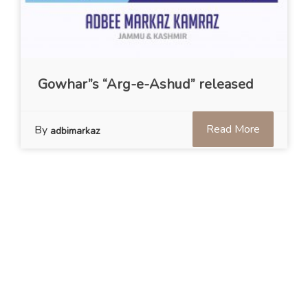
Gowhar”s “Arg-e-Ashud” released
Read More
By
adbimarkaz