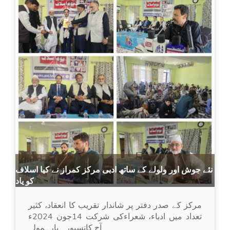
نئے جوش اور ولولے کے ساتھ ادبی مرکز کمراز نے کیا اسلاف
کو یاد
مرکز کے صدر دفتر پر شاندار تقریب کا انعقاد، کثیر
تعداد میں ادباء، شعراءکی شرکت 14جون 2024ء
آج کانسپورہ بارہمولہ