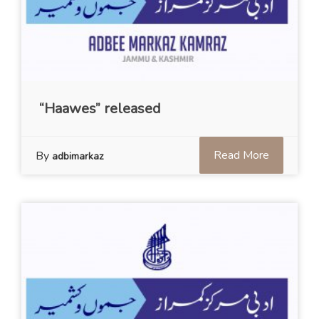
“Haawes” released
Read More
By
adbimarkaz