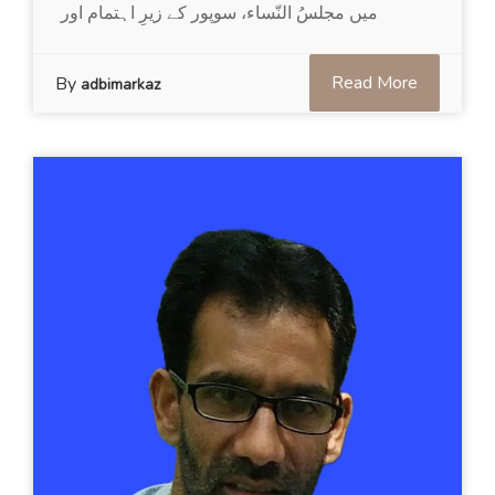
میں مجلسُ النّساء، سوپور کے زیرِ اہتمام اور
Read More
By
adbimarkaz