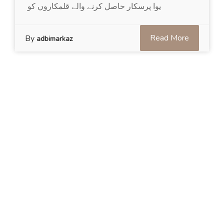
یوا پرسکار حاصل کرنے والے قلمکاروں کو
Read More
By
adbimarkaz