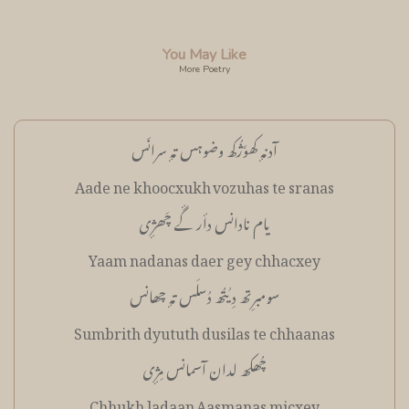
You May Like
More Poetry
آدنہٕ کھوٗژُکھ وضوہس تہٕ سرانَس
Aade ne khoocxukh vozuhas te sranas
یام نادانس دأر گٔے چَھژٕی
Yaam nadanas daer gey chhacxey
سۄمبرِتھ دِیُتُھ دُسلَس تہٕ چھانس
Sumbrith dyututh dusilas te chhaanas
چُھکھ لدان آسمانس مِژٕی
Chhukh ladaan Aasmanas micxey