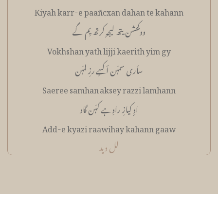
Kiyah karr-e paañcxan dahan te kahann
ووکھشن یتھ لیجہٕ کرتھ یِم گے
Vokhshan yath lijji kaerith yim gy
سأری سمہَن أکسٕے رزِ لمہَن
Saeree samhan aksey razzi lamhann
ادٕ کیازِ راوِہے کہَن گاو
Add-e kyazi raawihay kahann gaaw
لل دید