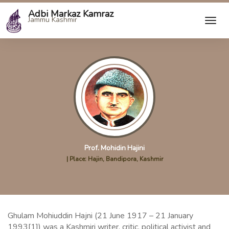
Adbi Markaz Kamraz
Jammu Kashmir
Prof. Mohidin Hajini
| Place: Hajin, Bandipora, Kashmir
Ghulam Mohiuddin Hajni (21 June 1917 – 21 January
1993[1]) was a Kashmiri writer, critic, political activist and