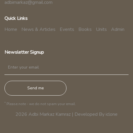
adbimarkaz@gmail.com
Quick Links
Home
News & Articles
Events
Books
Units
Admin
Newsletter Signup
*
Please note - we do not spam your email.
2026
Adbi Markaz Kamraz
|
Developed By iclone