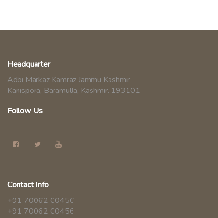
Headquarter
Adbi Markaz Kamraz Jammu Kashmir
Kanispora, Baramulla, Kashmir. 193101
Follow Us
Contact Info
+91 70062 00456
+91 70062 00456