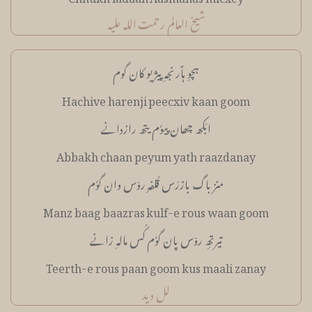
شیخ العالم رحمت اللہ علیہ
ہچوِ ہٲرنجہِ پیژیو کان گوم
Hachive harenji peecxiv kaan goom
ابَکھ چھان پیوٗم یتھ رازدانے
Abbakh chaan peyum yath raazdanay
منز باگ بازرَس قُلفہٕ رو٘س وان گوٗم
Manz baag baazras kulf-e rous waan goom
تیرتھٕ رو٘س پان گوٗم کُس مالہِ زانے
Teerth-e rous paan goom kus maali zanay
لل دید