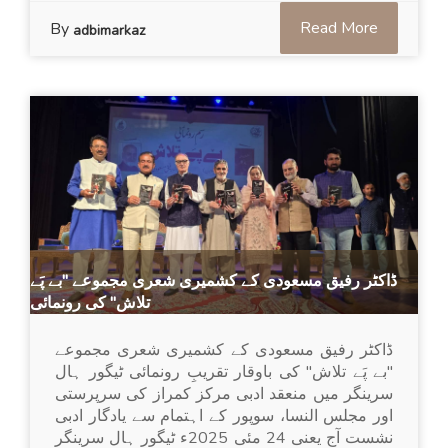
Read More
By
adbimarkaz
ڈاکٹر رفیق مسعودی کے کشمیری شعری مجموعے "بے پَے
تلاش" کی رونمائی
ڈاکٹر رفیق مسعودی کے کشمیری شعری مجموعے
"بے پَے تلاش" کی باوقار تقریبِ رونمائی ٹیگور ہال
سرینگر میں منعقد ادبی مرکز کمراز کی سرپرستی
اور مجلس النسا، سوپور کے اہتمام سے یادگار ادبی
نشست آج یعنی 24 مئی 2025ء ٹیگور ہال سرینگر