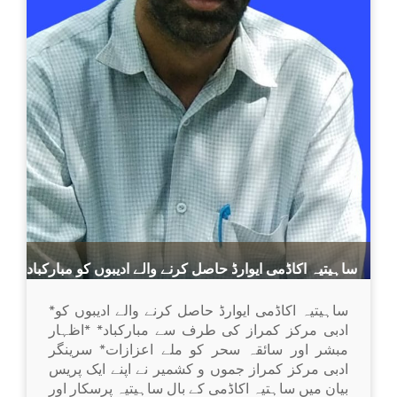
ساہیتیہ اکاڈمی ایوارڈ حاصل کرنے والے ادیبوں کو مبارکباد
*ساہیتیہ اکاڈمی ایوارڈ حاصل کرنے والے ادیبوں کو
ادبی مرکز کمراز کی طرف سے مبارکباد* *اظہار
مبشر اور سائقہ سحر کو ملے اعزازات* سرینگر
ادبی مرکز کمراز جموں و کشمیر نے اپنے ایک پریس
بیان میں ساہتیہ اکاڈمی کے بال ساہیتیہ پرسکار اور