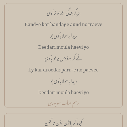
بندٕکر بندگی انٛد نو ترأوی
Band-e kar bandage aund no traeve
دیدارِ مولا ہأوی یو
Deedari moula haevi yo
لَے کر دروٗدس پرٕ نو پأوی
Ly kar droodas parr-e no paevee
دیدارِ مولا ہأوی یو
Deedari moula haevi yo
رحِم صأب سوپوری
کیاہ کرٕ پانٛژَن دَہَن تہٕ کَہَن