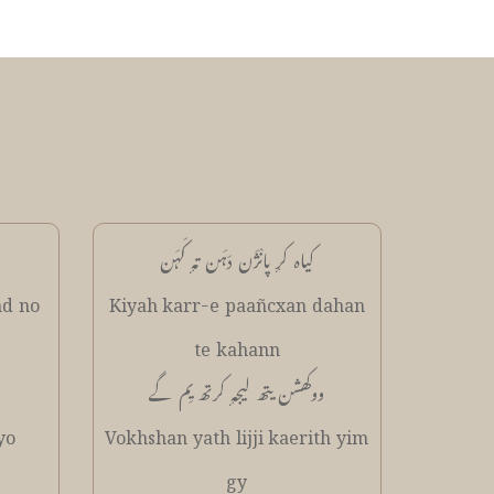
کیاہ کرٕ پانٛژَن دَہَن تہٕ کَہَن
nd no
Kiyah karr-e paañcxan dahan
te kahann
ووکھشن یتھ لیجہٕ کرتھ یِم گے
yo
Vokhshan yath lijji kaerith yim
gy