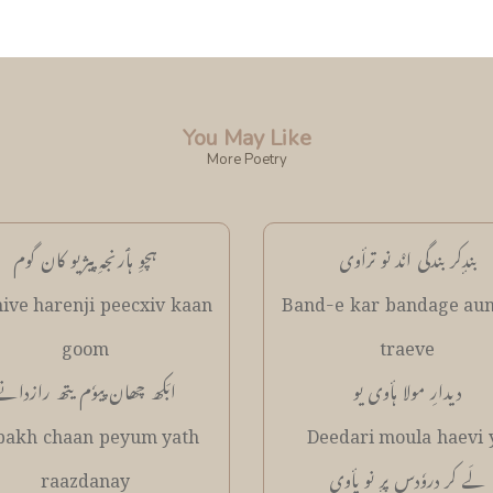
You May Like
More Poetry
بندٕکر بندگی انٛد نو ترأوی
ہچوِ ہٲرنجہِ پیژیو کان گوم
ive harenji peecxiv kaan
Band-e kar bandage au
goom
traeve
دیدارِ مولا ہأوی یو
ابَکھ چھان پیوٗم یتھ رازدانے
bakh chaan peyum yath
Deedari moula haevi 
لَے کر دروٗدس پرٕ نو پأوی
raazdanay