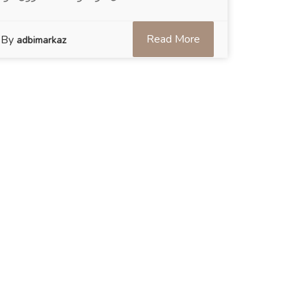
Read More
By
adbimarkaz