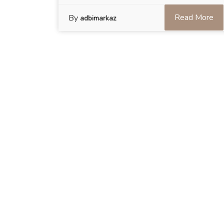
Read More
By
adbimarkaz