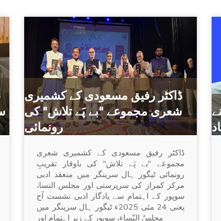
ڈاکٹر رفیق مسعودی کے کشمیری
ن
ے
شعری مجموعے "بے پَے تلاش" کی
س
اد
رونمائی
ڈاکٹر رفیق مسعودی کے کشمیری شعری
مجموعے "بے پَے تلاش" کی باوقار تقریبِ
رونمائی ٹیگور ہال سرینگر میں منعقد ادبی
مرکز کمراز کی سرپرستی اور مجلس النسا،
سوپور کے اہتمام سے یادگار ادبی نشست آج
یعنی 24 مئی 2025ء ٹیگور ہال سرینگر میں
مجلسُ النّساء، سوپور کے زیرِ اہتمام اور