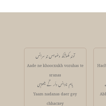
آدنہٕ کھوٗژُکھ وضوہس تہٕ سرانَس
Aade ne khoocxukh vozuhas te
Hach
sranas
یام نادانس دأر گٔے چَھژٕی
Yaam nadanas daer gey
Ab
chhacxey