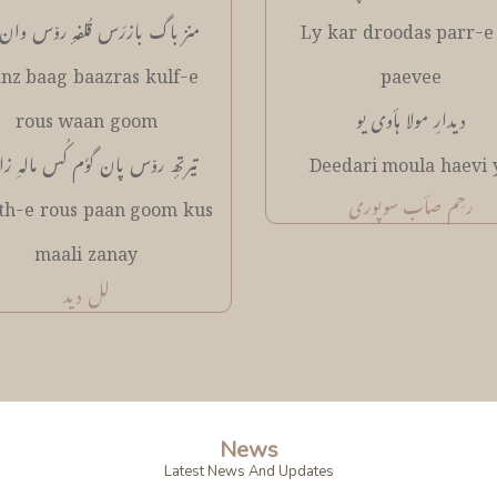
Ly kar droodas parr-e
منز باگ بازرَس قُلفہٕ رو٘س وان 
nz baag baazras kulf-e
paevee
دیدارِ مولا ہأوی یو
rous waan goom
Deedari moula haevi 
تیرتھٕ رو٘س پان گوٗم کُس مالہِ ز
رحِم صأب سوپوری
th-e rous paan goom kus
maali zanay
لل دید
News
Latest News And Updates