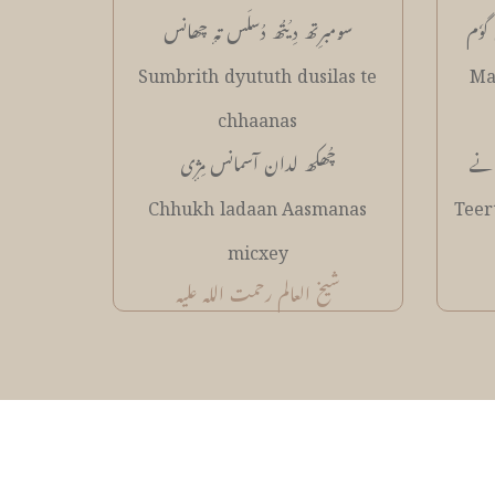
گوٗم
سۄمبرِتھ دِیُتُھ دُسلَس تہٕ چھانس
Sumbrith dyututh dusilas te
Ma
chhaanas
انے
چُھکھ لدان آسمانس مِژٕی
Chhukh ladaan Aasmanas
Teer
micxey
شیخ العالم رحمت اللہ علیہ