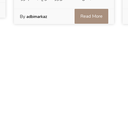
Read More
By
adbimarkaz