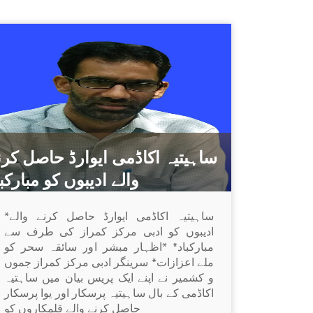
ساہیتیہ اکاڈمی ایوارڈ حاصل کرن
والے ادیبوں کو مبارکب
*ساہیتیہ اکاڈمی ایوارڈ حاصل کرنے والے
ادیبوں کو ادبی مرکز کمراز کی طرف سے
مبارکباد* *اظہار مبشر اور سائقہ سحر کو
ملے اعزازات* سرینگر ادبی مرکز کمراز جموں
و کشمیر نے اپنے ایک پریس بیان میں ساہتیہ
اکاڈمی کے بال ساہیتیہ پرسکار اور یوا پرسکار
حاصل کرنے والے قلمکاروں کو